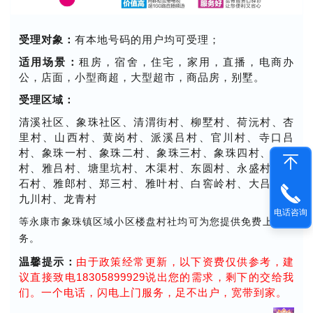
受理对象：
有本地号码的用户均可受理；
适用场景：
租房，宿舍，住宅，家用，直播，电商办
公，店面，小型商超，大型超市，商品房，别墅。
受理区域：
清溪社区、象珠社区、清渭街村、柳墅村、荷沅村、杏
里村、山西村、黄岗村、派溪吕村、官川村、寺口吕
村、象珠一村、象珠二村、象珠三村、象珠四村、峡源
村、雅吕村、塘里坑村、木渠村、东圆村、永盛村、柏
石村、雅郎村、郑三村、雅叶村、白窖岭村、大吕村、
九川村、龙青村
电话咨询
等永康市象珠镇区域小区楼盘村社均可为您提供免费上门服
务。
温馨提示：
由于政策经常更新，以下资费仅供参考，建
议直接致电18305899929说出您的需求，剩下的交给我
们。一个电话，闪电上门服务，足不出户，宽带到家。